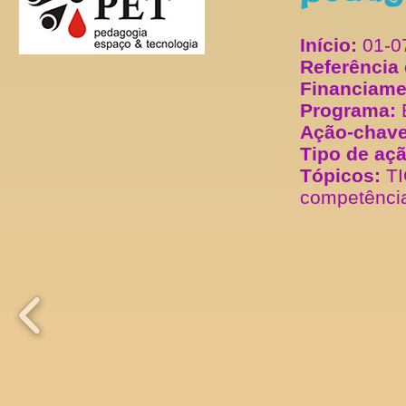
Início:
01-0
Referência 
Financiam
Programa:
Ação-chav
Tipo de aç
Tópicos:
TI
competência